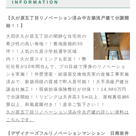
INFORMATION
【久が原五丁目リノベーション済み中古築浅戸建て分譲開
始！！】
大田区久が原五丁目の閑静な住宅街の
希少性の高い角地！！敷地面積約30
坪！！人気の久原小学校通学区域
内！！久が原スイミングも至近！！弊
社社長が10年間住んで、プロ目線で渾身のリノベーショ
ンを実施！！外壁塗装・給湯器交換他充実の改修工事実施
済みで、新築同様の質感で即入居可能！！大手高級戸建分
譲会社施工！！瑕疵担保保険弊社が付保！！14,980万円
で分譲開始！！リビングは天井高3.5m以上、屋根裏収納6
畳以上、和風庭園付き！！是非ご覧下さい！！
久が原五丁目リノベーション済み中古戸建の詳しい資料は
こちらです。
【デザイナーズフルリノベーションマンション 日商岩井