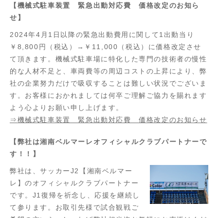
【機械式駐車装置 緊急出動対応費 価格改定のお知ら
せ】
2024年4月1日以降の緊急出動費用に関して1出動当り
￥8,800円（税込）→￥11,000（税込）に価格改定させ
て頂きます。機械式駐車場に特化した専門の技術者の慢性
的な人材不足と、車両費等の周辺コストの上昇により、弊
社の企業努力だけで吸収することは難しい状況でございま
す。お客様におかれましては何卒ご理解ご協力を賜れます
よう心よりお願い申し上げます。
⇒機械式駐車装置 緊急出動対応費 価格改定のお知らせ
【弊社は湘南ベルマーレオフィシャルクラブパートナーで
す！！】
弊社は、サッカーJ2【湘南ベルマー
レ】のオフィシャルクラブパートナー
です。J1復帰を祈念し、応援を継続し
て参ります。お取引先様で試合観戦ご