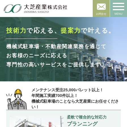
お問合せ
MENU
技術力
で応える、
提案力
で叶える。
機械式駐車場・不動産関連業務を通じて
お客様のニーズに応える
専門性の高いサービスをご提供します。
メンテナンス受注25,000パレット以上！
年間施工実績700件以上！
機械式駐車場のことなら大芝産業にお任せくださ
い！
柔軟で複合的な対応力
プランニング