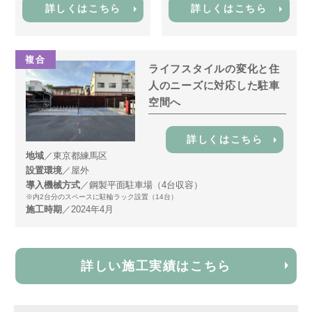
詳しくはこちら
詳しくはこちら
複合
ライフスタイルの変化と住
人のニーズに対応した駐車
空間へ
詳しくはこちら
地域
／東京都練馬区
設置環境
／屋外
導入機械方式
／鋼製平面駐車場（4台収容）
※内2台分のスペースに駐輪ラック設置（14台）
施工時期
／2024年4月
詳しい施工実績はこちら