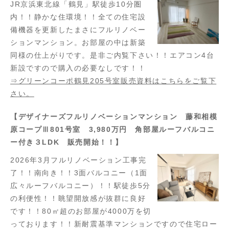
JR京浜東北線「鶴見」駅徒歩10分圏
内！！静かな住環境！！全ての住宅設
備機器を更新したまさにフルリノベー
ションマンション。お部屋の中は新築
同様の仕上がりです。是非ご内覧下さい！！エアコン4台
新設ですので購入の必要なしです！！
⇒グリーンコーポ鶴見205号室販売資料はこちらをご覧下
さい。
【デザイナーズフルリノベーションマンション 藤和相模
原コープⅢ801号室 3,980万円 角部屋ルーフバルコニ
ー付き３LDK 販売開始！！】
2026年3月フルリノベーション工事完
了！！南向き！！3面バルコニー（1面
広々ルーフバルコニー）！！駅徒歩5分
の利便性！！眺望開放感が抜群に良好
です！！80㎡超のお部屋が4000万を切
っております！！新耐震基準マンションですので住宅ロー