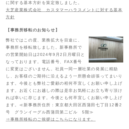
に関する基本方針を策定致しました。
大芝産業株式会社 カスタマーハラスメントに対する基本
方針
【事務所移転のお知らせ】
弊社ではこの度、業務拡大を目途に、
事務所を移転致しました。新事務所で
の営業開始日は2024年9月2日月曜日と
なっております。電話番号、FAX番号
に変更はございません。社員一同一層社業の発展に精励
し、お客様のご期待に沿えるよう一所懸命頑張ってまいり
ます。今後とも弊社ご愛顧の程何卒宜しくお願い申し上げ
ます。お近くにお越しの際は是非お気軽にお立ち寄り頂け
れば幸いに存じます。今後とも何卒宜しくお願い申し上げ
ます。≪新事務所住所：東京都大田区西蒲田七丁目12番2
号 グランイーグル西蒲田第二ビル 5階≫
⇒事務所移転のご挨拶はこちらになります。