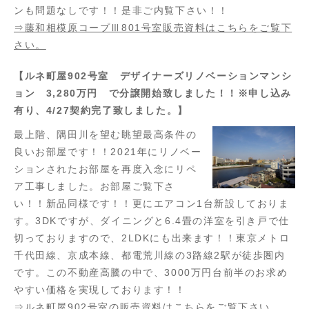
ンも問題なしです！！是非ご内覧下さい！！
⇒藤和相模原コープⅢ801号室販売資料はこちらをご覧下
さい。
【ルネ町屋902号室 デザイナーズリノベーションマンシ
ョン 3,280万円 で分譲開始致しました！！※申し込み
有り、4/27契約完了致しました。】
最上階、隅田川を望む眺望最高条件の
良いお部屋です！！2021年にリノベー
ションされたお部屋を再度入念にリペ
ア工事しました。お部屋ご覧下さ
い！！新品同様です！！更にエアコン1台新設しておりま
す。3DKですが、ダイニングと6.4畳の洋室を引き戸で仕
切っておりますので、2LDKにも出来ます！！東京メトロ
千代田線、京成本線、都電荒川線の3路線2駅が徒歩圏内
です。この不動産高騰の中で、3000万円台前半のお求め
やすい価格を実現しております！！
⇒ルネ町屋902号室の販売資料はこちらをご覧下さい。