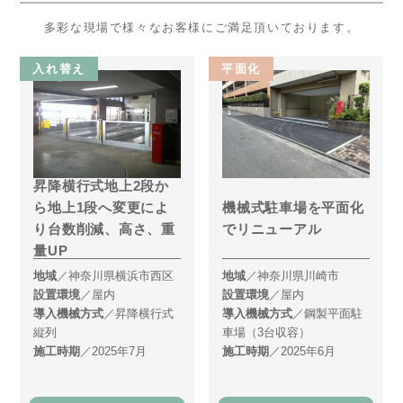
多彩な現場で様々なお客様にご満足頂いております。
入れ替え
平面化
昇降横行式地上2段か
機械式駐車場を平面化
ら地上1段へ変更によ
でリニューアル
り台数削減、高さ、重
量UP
地域
／神奈川県横浜市西区
地域
／神奈川県川崎市
設置環境
／屋内
設置環境
／屋内
導入機械方式
／昇降横行式
導入機械方式
／鋼製平面駐
縦列
車場（3台収容）
施工時期
／2025年7月
施工時期
／2025年6月