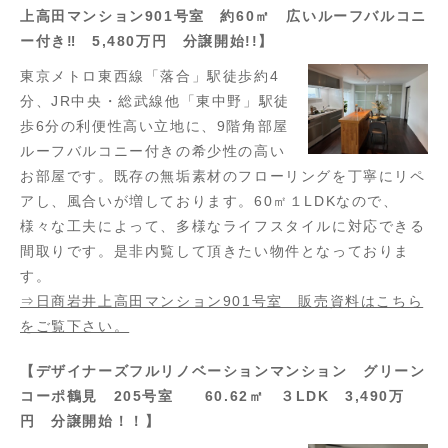
上高田マンション901号室 約60㎡ 広いルーフバルコニ
ー付き‼ 5,480万円 分譲開始!!】
東京メトロ東西線「落合」駅徒歩約4
分、JR中央・総武線他「東中野」駅徒
歩6分の利便性高い立地に、9階角部屋
ルーフバルコニー付きの希少性の高い
お部屋です。既存の無垢素材のフローリングを丁寧にリペ
アし、風合いが増しております。60㎡１LDKなので、
様々な工夫によって、多様なライフスタイルに対応できる
間取りです。是非内覧して頂きたい物件となっておりま
す。
⇒日商岩井上高田マンション901号室 販売資料はこちら
をご覧下さい。
【デザイナーズフルリノベーションマンション グリーン
コーポ鶴見 205号室 60.62㎡ ３LDK 3,490万
円 分譲開始！！】